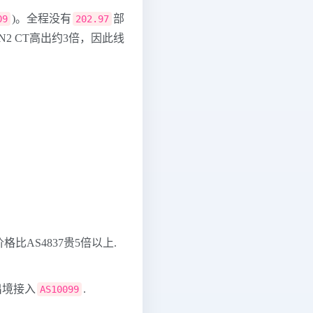
)。全程没有
部
09
202.97
CN2 CT高出约3倍，因此线
格比AS4837贵5倍以上.
 出境接入
.
AS10099