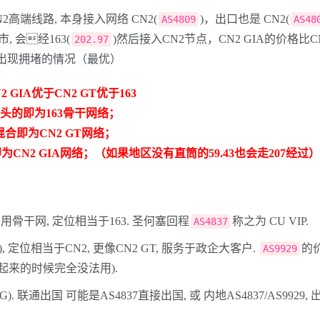
CN2高端线路, 本身接入网络 CN2(
)，出口也是 CN2(
AS4809
AS48
 会经163(
)然后接入CN2节点，CN2 GIA的价格比
202.97
出现拥堵的情况（最优）
 GIA优于CN2 GT优于163
段开头的即为163骨干网络；
43混合即为CN2 GT网络；
的即为CN2 GIA网络；（如果地区没有直筒的59.43也会走207经过）
) 民用骨干网, 定位相当于163. 圣何塞回程
称之为 CU VIP.
AS4837
M), 定位相当于CN2, 更像CN2 GT, 服务于政企大客户.
的价
AS9929
起来的时候完全没法用).
). 联通出国 可能是AS4837直接出国, 或 内地AS4837/AS9929,