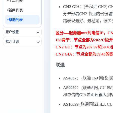
工单列表
CN2 GIA
：(全程走 CN2) 
新闻列表
分未部署CN2 节点的省份城市,
帮助列表
路表现最好、最稳定，很少
账户设置
区分—-服务器mtr到电信IP，CN2
163骨干：节点全部为202.97
推介计划
CN2 GT：节点为207.97和59.
CN2 GIA：节点全部为59.43
联通
AS4837
： (联通 169 网络
AS9929
： (联通A网, CU P
和电信的GIA差距还很大(炸
AS10099
(联通国际出口, CUG