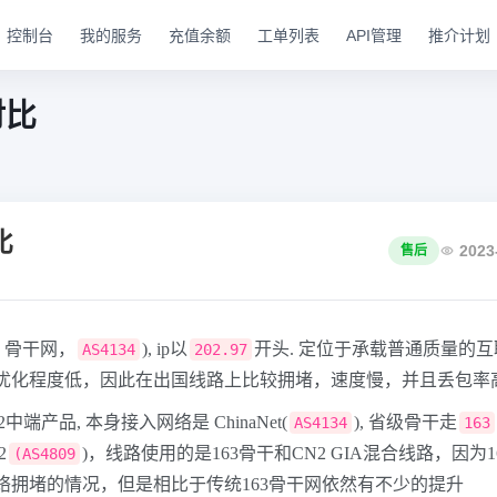
控制台
我的服务
充值余额
工单列表
API管理
推介计划
对比
比
2023-
售后
63 骨干网，
), ip以
开头. 定位于承载普通质量的互联
AS4134
202.97
优化程度低，因此在出国线路上比较拥堵，速度慢，并且丢包率
N2中端产品, 本身接入网络是 ChinaNet(
), 省级骨干走
AS4134
163
2
)，线路使用的是163骨干和CN2 GIA混合线路，因
(AS4809
络拥堵的情况，但是相比于传统163骨干网依然有不少的提升