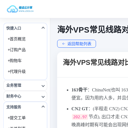
海外VPS常见线路
快捷入口
首页概览
返回帮助列表
订购产品
购物车
海外VPS常见线路对
代理升级
业务管理
163骨干
：ChinaNet(也叫 1
财务中心
便宜。因为用的人多，并且
支持服务
CN2 GT
：(半程走 CN2) C
节点), 出口才走 CN
202.97
提交工单
晚高峰时期有可能会出现网