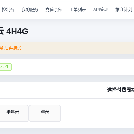
控制台
我的服务
充值余额
工单列表
API管理
推介计划
 4H4G
号
后再购买
32 件
选择付费周
半年付
年付