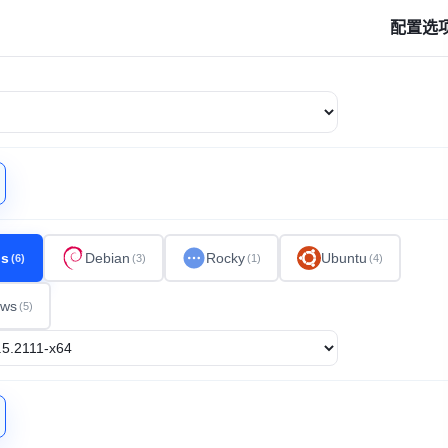
配置选
os
Debian
Rocky
Ubuntu
(6)
(3)
(1)
(4)
ows
(5)