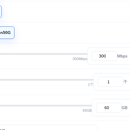
in50G
Mbps
300Mbps
个
1个
GB
60GB