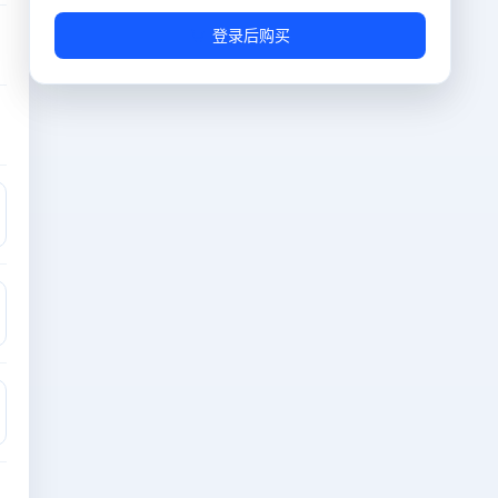
操作系统
CentOS-8.5.2111-x64
登录后购买
免费
带宽
300Mbps
免费
IP数量
1个
免费
数据盘
60GB