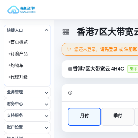
香港7区大带宽云
快捷入口
首页概览
您还未登录，
请先登录
或
注册账
订购产品
购物车
香港7区大带宽云 4H4G
剩余 
代理升级
业务管理
财务中心
支持服务
月付
季付
账户设置