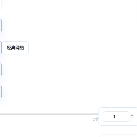
经典网络
个
2个