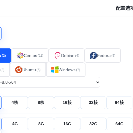
配置选
x
Centos
Debian
Fedora
(2)
(11)
(4)
(8)
Ubuntu
Windows
(2)
(5)
(7)
4核
8核
16核
32核
64核
4G
8G
16G
32G
64G