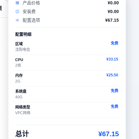
产品价格
¥
0.00
项
安装费
¥
0.00
配置选项
¥
67.15
配置明细
免费
区域
沈阳电信
¥33.15
CPU
2核
¥25.50
内存
2G
免费
系统盘
40G
免费
网络类型
VPC网络
¥8.50
带宽
50Mbps
总计
¥
67.15
免费