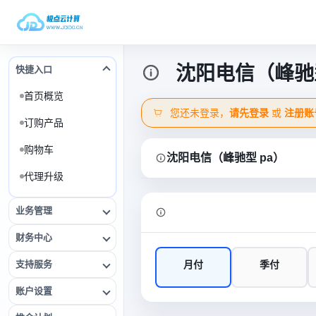
沈阳电信（峰驰型
快捷入口
首页概览
您还未登录，
请先登录
或
注册账
订购产品
购物车
沈阳电信（峰驰型 pa）
代理升级
业务管理
财务中心
支持服务
月付
季付
账户设置