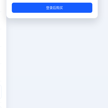
流量
1T
登录后购买
免费
快照数量
1个
免费
端口
随机端口（防止恶意攻击）
免费
流量重置周期
订购日后每三十天重置一次
免费
操作系统
AlmaLinux-8.8-x64
免费
IP数量
1个
免费
数据盘
10G