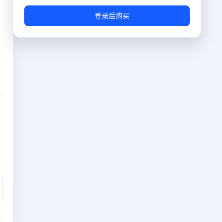
流量
1T
登录后购买
免费
快照数量
1个
¥8.50
防御
10G
免费
端口
随机端口（防止恶意攻击）
免费
流量重置周期
订购日后每三十天重置一次
免费
操作系统
AlmaLinux-9.2-x64
免费
IP数量
1个
免费
数据盘
10G