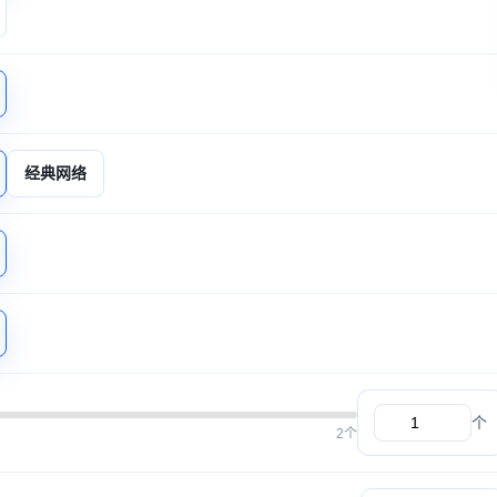
经典网络
个
2个