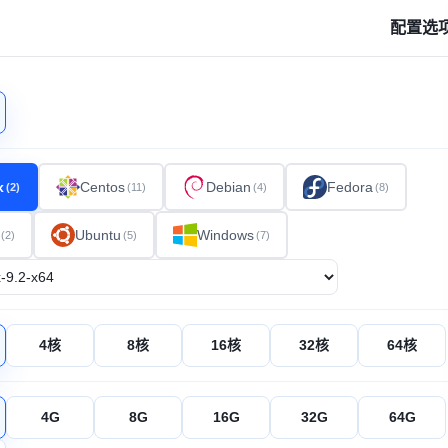
配置选
x
Centos
Debian
Fedora
(2)
(11)
(4)
(8)
Ubuntu
Windows
(2)
(5)
(7)
4核
8核
16核
32核
64核
4G
8G
16G
32G
64G