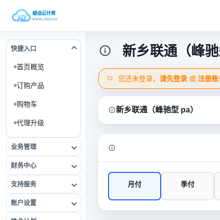
新乡联通（峰驰型
快捷入口
首页概览
您还未登录，
请先登录
或
注册账
订购产品
购物车
新乡联通（峰驰型 pa）
代理升级
业务管理
财务中心
支持服务
月付
季付
账户设置