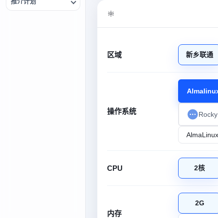
推介计划
区域
新乡联通
Almalinu
操作系统
Rocky
CPU
2核
2G
内存