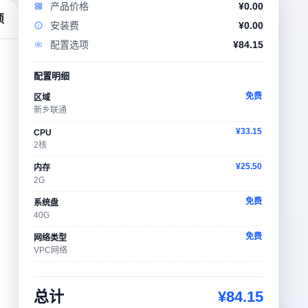
产品价格
¥
0.00
项
安装费
¥
0.00
配置选项
¥
84.15
配置明细
免费
区域
新乡联通
¥33.15
CPU
2核
¥25.50
内存
2G
免费
系统盘
40G
免费
网络类型
VPC网络
¥17.00
带宽
50Mbps
总计
¥
84.15
免费