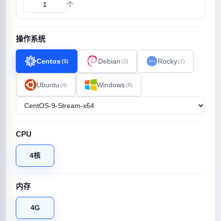
个
操作系统
Centos
Debian
Rocky
(5)
(2)
(1)
Ubuntu
Windows
(4)
(8)
CPU
4核
内存
4G