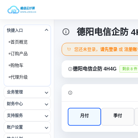
德阳电信企防 4
快捷入口
首页概览
您还未登录，
请先登录
或
注册账
订购产品
购物车
德阳电信企防 4H4G
剩余 8 件
代理升级
业务管理
财务中心
支持服务
月付
季付
账户设置