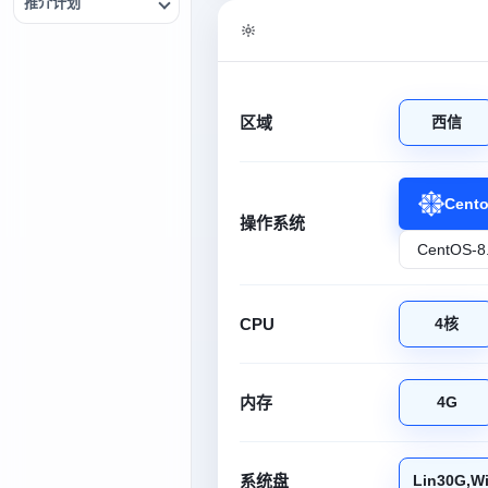
推介计划
区域
西信
Cent
操作系统
CPU
4核
内存
4G
系统盘
Lin30G,W