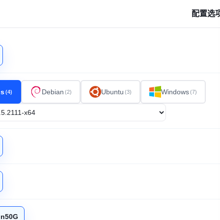
配置选
os
Debian
Ubuntu
Windows
(4)
(2)
(3)
(7)
in50G