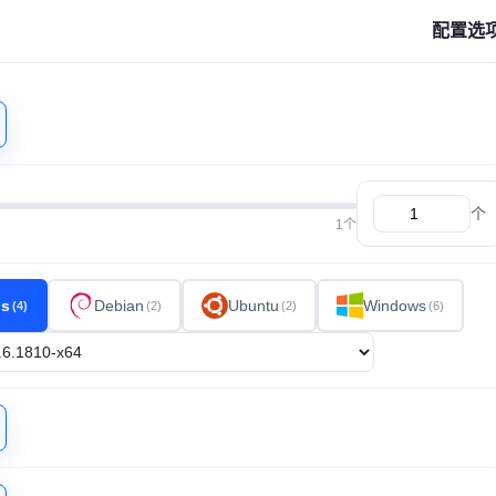
配置选
个
1个
os
Debian
Ubuntu
Windows
(4)
(2)
(2)
(6)