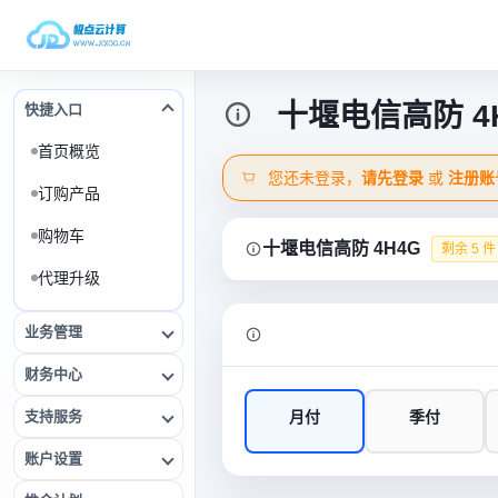
十堰电信高防 4
快捷入口
首页概览
您还未登录，
请先登录
或
注册账
订购产品
购物车
十堰电信高防 4H4G
剩余 5 件
代理升级
业务管理
财务中心
支持服务
月付
季付
账户设置