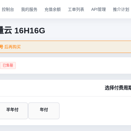
控制台
我的服务
充值余额
工单列表
API管理
推介计划
云 16H16G
号
后再购买
已售罄
选择付费周
半年付
年付