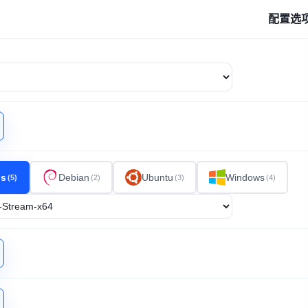
配置选
os
Debian
Ubuntu
Windows
(5)
(2)
(3)
(4)