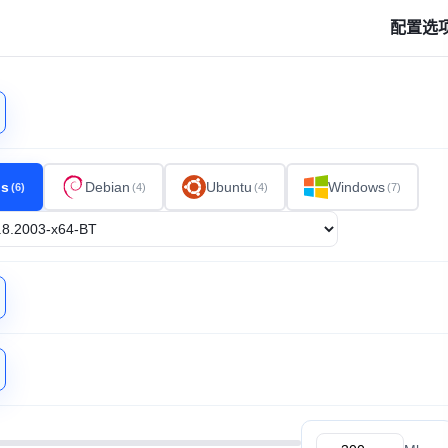
配置选
os
Debian
Ubuntu
Windows
(6)
(4)
(4)
(7)