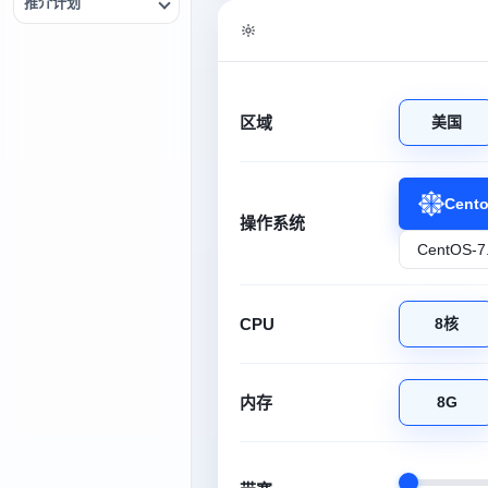
推介计划
区域
美国
Cent
操作系统
CPU
8核
内存
8G