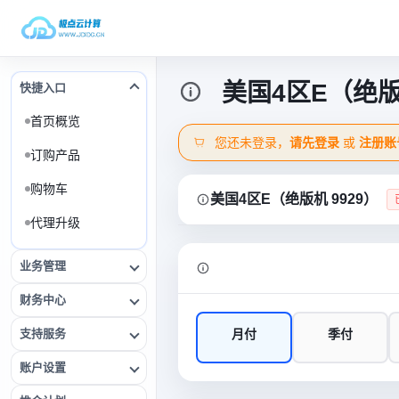
美国4区E（绝版机
快捷入口
首页概览
您还未登录，
请先登录
或
注册账
订购产品
购物车
美国4区E（绝版机 9929）
代理升级
业务管理
财务中心
支持服务
月付
季付
账户设置