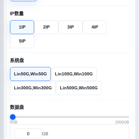
IP数量
1IP
2IP
3IP
4IP
5IP
系统盘
Lin50G,Win50G
Lin100G,Win100G
Lin300G,Win300G
Lin500G,Win500G
数据盘
0GB
1000GB
GB