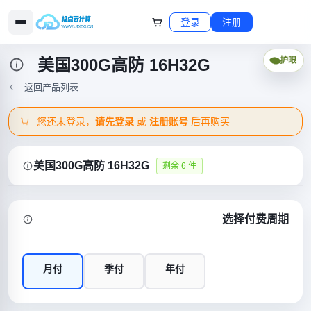
登录
注册
美国300G高防 16H32G
护眼
返回产品列表
您还未登录，
请先登录
或
注册账号
后再购买
美国300G高防 16H32G
剩余 6 件
选择付费周期
月付
季付
年付