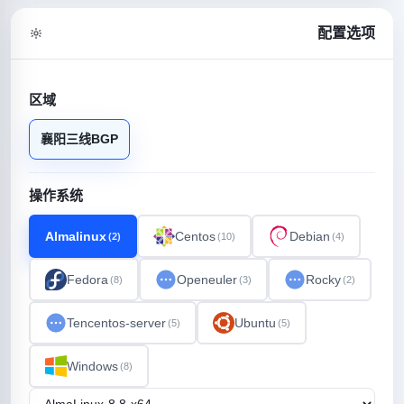
配置选项
区域
襄阳三线BGP
操作系统
Almalinux
Centos
Debian
(2)
(10)
(4)
Fedora
Openeuler
Rocky
(8)
(3)
(2)
Tencentos-server
Ubuntu
(5)
(5)
Windows
(8)