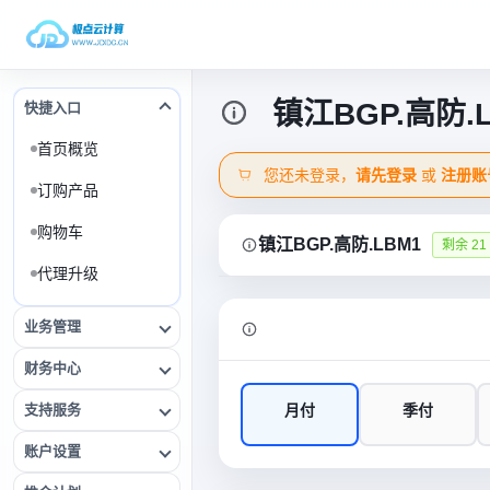
镇江BGP.高防.L
快捷入口
首页概览
您还未登录，
请先登录
或
注册账
订购产品
购物车
镇江BGP.高防.LBM1
剩余 21
代理升级
业务管理
财务中心
支持服务
月付
季付
账户设置