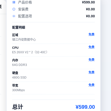
产品价格
¥
599.00
项
安装费
¥
0.00
配置选项
¥
0.00
配置明细
免费
区域
镇江丹徒数据中心
免费
CPU
E5 26XX V2 * 2（32-40C）
免费
内存
64G DDR3
免费
硬盘
480G SSD
免费
带宽
300Mbps
免费
流量包
5T
总计
¥
599.00
免费