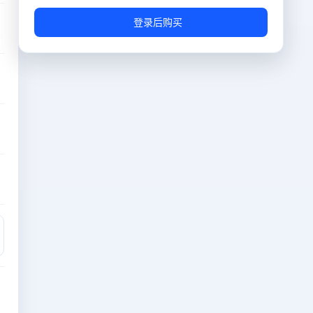
链接端口
随机端口/防止爆破
登录后购买
免费
防御
200G
免费
IP分组
镇江BGP
免费
游戏镜像
通用控制台
免费
操作系统
CentOS-8.4 64位
免费
IP数量
1个