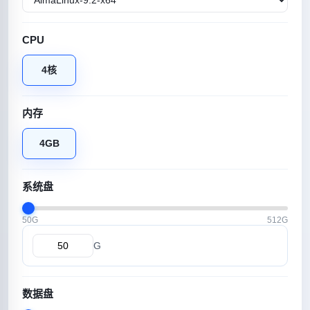
CPU
4核
内存
4GB
系统盘
50G
512G
G
数据盘