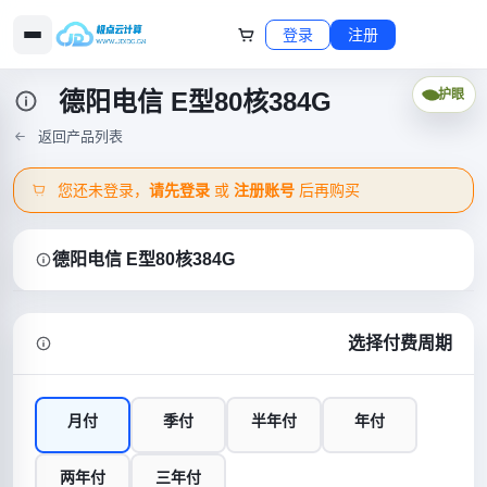
登录
注册
德阳电信 E型80核384G
护眼
返回产品列表
您还未登录，
请先登录
或
注册账号
后再购买
德阳电信 E型80核384G
选择付费周期
月付
季付
半年付
年付
两年付
三年付