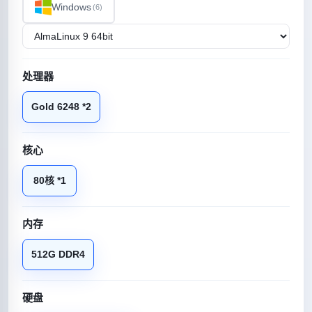
Windows
(6)
处理器
Gold 6248 *2
核心
80核 *1
内存
512G DDR4
硬盘